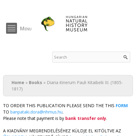
Skip to
main
content
Menu
NHMUS Publications
You are here
Home
»
Books
» Diaria itinerum Pauli Kitaibelii III. (1805-
1817)
TO ORDER THIS PUBLICATION PLEASE SEND THE THIS
FORM
TO
banpataki.dora@nhmus.hu
.
Please note that payment is by
bank transfer only
.
A KIADVÁNY MEGRENDELÉSÉHEZ KÜLDJE EL KITÖLTVE AZ