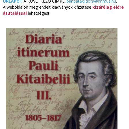
ŰRLAPOT
A KÖVETKEZŐ CÍMRE:
banpataki.dora@nhmus.hu
.
A weboldalon megrendelt kiadványok kifizetése
kizárólag előre
átutalással
lehetséges!