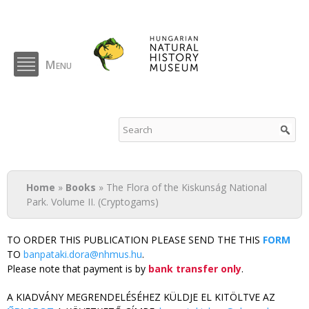
Skip to
main
content
Menu
NHMUS Publications
You are here
Home
»
Books
» The Flora of the Kiskunság National
Park. Volume II. (Cryptogams)
TO ORDER THIS PUBLICATION PLEASE SEND THE THIS
FORM
TO
banpataki.dora@nhmus.hu
.
Please note that payment is by
bank transfer only
.
A KIADVÁNY MEGRENDELÉSÉHEZ KÜLDJE EL KITÖLTVE AZ