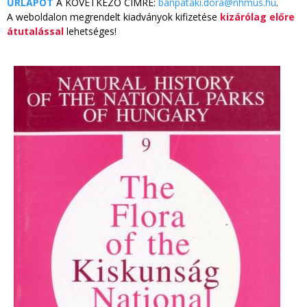
ŰRLAPOT
A KÖVETKEZŐ CÍMRE:
banpataki.dora@nhmus.hu
.
A weboldalon megrendelt kiadványok kifizetése
kizárólag előre
átutalással
lehetséges!