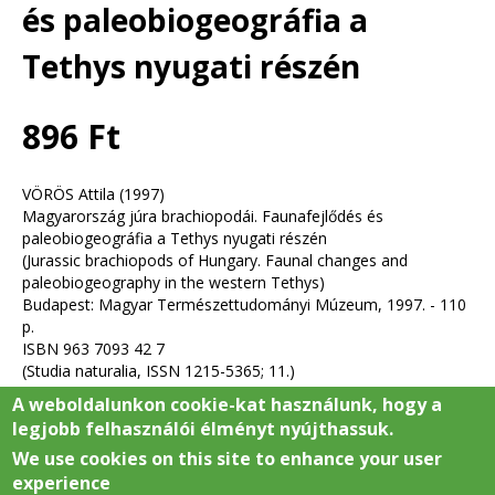
és paleobiogeográfia a
Tethys nyugati részén
896 Ft
VÖRÖS Attila (1997)
Magyarország júra brachiopodái. Faunafejlődés és
paleobiogeográfia a Tethys nyugati részén
(Jurassic brachiopods of Hungary. Faunal changes and
paleobiogeography in the western Tethys)
Budapest: Magyar Természettudományi Múzeum, 1997. - 110
p.
ISBN 963 7093 42 7
(Studia naturalia, ISSN 1215-5365; 11.)
(in Hungarian with a short English summary)
A weboldalunkon cookie-kat használunk, hogy a
legjobb felhasználói élményt nyújthassuk.
We use cookies on this site to enhance your user
experience