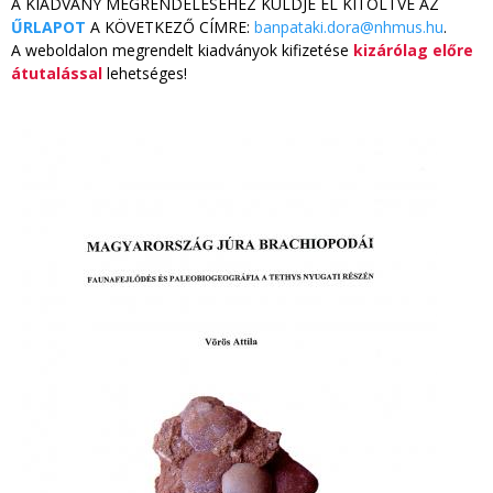
A KIADVÁNY MEGRENDELÉSÉHEZ KÜLDJE EL KITÖLTVE AZ
ŰRLAPOT
A KÖVETKEZŐ CÍMRE:
banpataki.dora@nhmus.hu
.
A weboldalon megrendelt kiadványok kifizetése
kizárólag előre
átutalással
lehetséges!