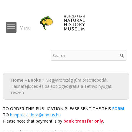
Skip to
main
content
Menu
NHMUS Publications
You are here
Home
»
Books
» Magyarország júra brachiopodái.
Faunafejlődés és paleobiogeográfia a Tethys nyugati
részén
TO ORDER THIS PUBLICATION PLEASE SEND THE THIS
FORM
TO
banpataki.dora@nhmus.hu
.
Please note that payment is by
bank transfer only
.